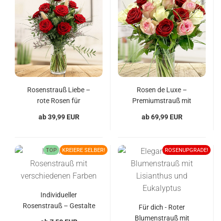
Rosenstrauß Liebe –
Rosen de Luxe –
rote Rosen für
Premiumstrauß mit
Herzensmomente
roten, weißen und rosa
ab 39,99 EUR
ab 69,99 EUR
Rosen
TOP
KREIERE SELBER!
ROSENUPGRADE!
Individueller
Rosenstrauß – Gestalte
Für dich - Roter
Deinen persönlichen
Blumenstrauß mit