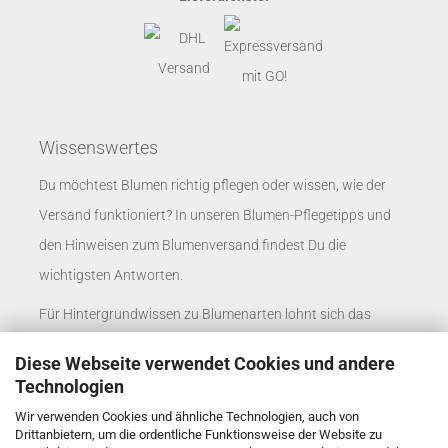
Wissenswertes
Du möchtest Blumen richtig pflegen oder wissen, wie der
Versand funktioniert? In unseren
Blumen-Pflegetipps
und
den
Hinweisen zum Blumenversand
findest Du die
wichtigsten Antworten.
Für Hintergrundwissen zu Blumenarten lohnt sich das
Blumenlexikon
. Unternehmen finden passende
Diese Webseite verwendet Cookies und andere
Informationen auf der Seite
Blumenversand für
Technologien
Unternehmen
.
Wir verwenden Cookies und ähnliche Technologien, auch von
Drittanbietern, um die ordentliche Funktionsweise der Website zu
Rosenbote auf social media