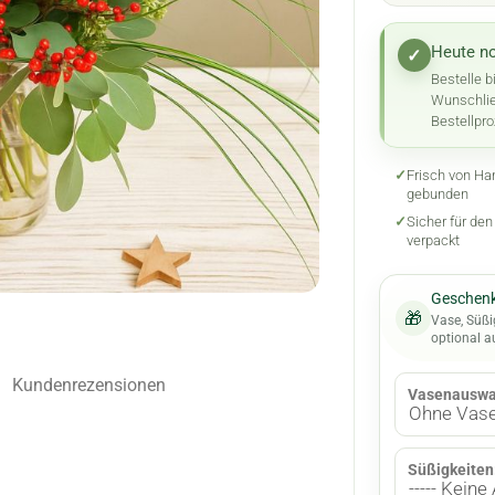
Heute no
✓
Bestelle b
Wunschlie
Bestellpro
✓
Frisch von Ha
gebunden
✓
Sicher für de
verpackt
Geschenk
🎁
Vase, Süßi
optional 
Kundenrezensionen
Vasenauswa
Süßigkeiten