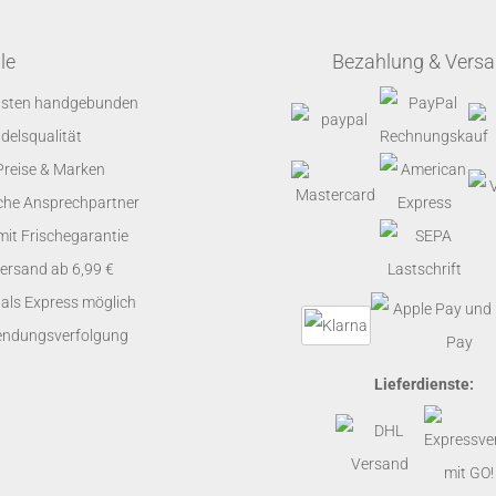
le
Bezahlung & Vers
risten handgebunden
elsqualität
Preise & Marken
che Ansprechpartner
it Frischegarantie
ersand ab 6,99 €
als Express möglich
Sendungsverfolgung
Lieferdienste: