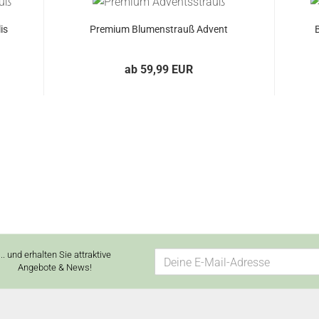
is
Premium Blumenstrauß Advent
B
ab 59,99 EUR
... und erhalten Sie attraktive
Angebote & News!