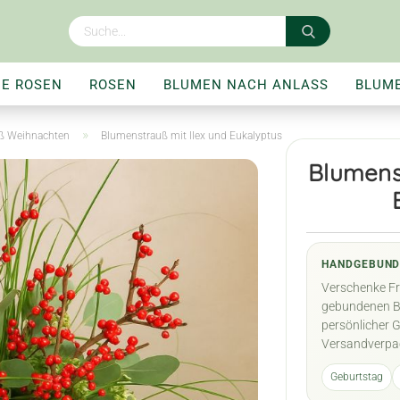
NE ROSEN
ROSEN
BLUMEN NACH ANLASS
BLUM
SORTEN
RATGEBER
BLUMENLEXIKON
»
ß Weihnachten
Blumenstrauß mit Ilex und Eukalyptus
Blumens
HANDGEBUND
Verschenke Fr
gebundenen Bl
persönlicher 
Versandverpa
Geburtstag