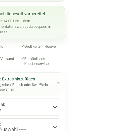
ch liebevoll vorbereitet
is 14:00 Uhr – dein
ferdatum wählst du bequem im
zess.
nd
✓
Grußkarte inklusive
n Versand
✓
Persönlicher
Kundenservice
-Extras hinzufügen
⌄
gkeiten, Plüsch oder Sekt/Wein
auswählen
hl:
: