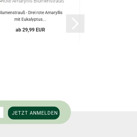
lumenstrauß - Drei rote Amaryllis
mit Eukalyptus...
Edle rot-weiße Ama
Eukalyptus u
ab 29,99 EUR
ab 11,99 