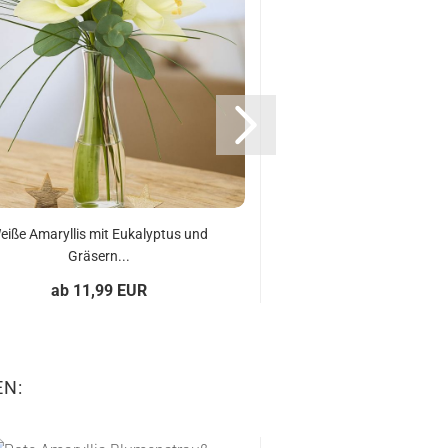
Eukalyptus u
ab 11,99 
eiße Amaryllis mit Eukalyptus und
Gräsern...
ab 11,99 EUR
EN: