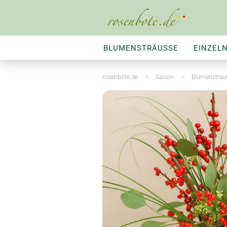
BLUMENSTRÄUSSE
EINZEL
ZIMMERPFLANZEN
BLUMEN
»
»
rosenbote.de
Saison
Blumenstrau