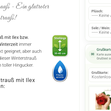
uß - Ein glutroter
Plüsch:
trauß!
Sekt / Wein:
ß mit Ilex bzw.
interzeit
immer
Grußkarte
kt geeignet, aber auch
✉
Karte aus
dieser Winterstrauß
Grußtext s
 toller Hingucker.
Grußkarte:
rauß mit Ilex
n: