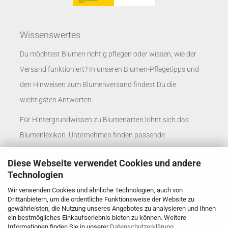
Wissenswertes
Du möchtest Blumen richtig pflegen oder wissen, wie der
Versand funktioniert? In unseren
Blumen-Pflegetipps
und
den
Hinweisen zum Blumenversand
findest Du die
wichtigsten Antworten.
Für Hintergrundwissen zu Blumenarten lohnt sich das
Blumenlexikon
. Unternehmen finden passende
Informationen auf der Seite
Blumenversand für
Diese Webseite verwendet Cookies und andere
Unternehmen
.
Technologien
Rosenbote auf social media
Wir verwenden Cookies und ähnliche Technologien, auch von
Drittanbietern, um die ordentliche Funktionsweise der Website zu
X
gewährleisten, die Nutzung unseres Angebotes zu analysieren und Ihnen
ein bestmögliches Einkaufserlebnis bieten zu können. Weitere
Informationen finden Sie in unserer
Datenschutzerklärung
.