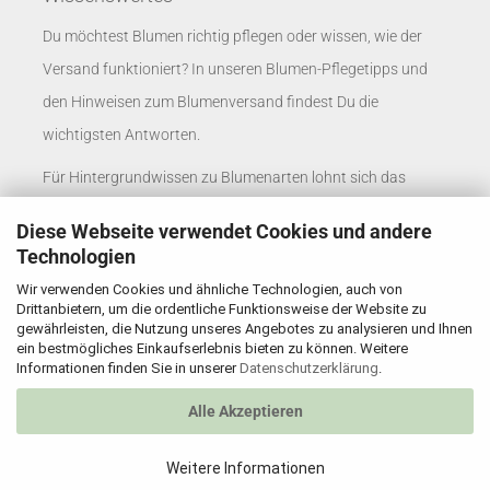
Du möchtest Blumen richtig pflegen oder wissen, wie der
Versand funktioniert? In unseren
Blumen-Pflegetipps
und
den
Hinweisen zum Blumenversand
findest Du die
wichtigsten Antworten.
Für Hintergrundwissen zu Blumenarten lohnt sich das
Blumenlexikon
. Unternehmen finden passende
Diese Webseite verwendet Cookies und andere
Informationen auf der Seite
Blumenversand für
Technologien
Unternehmen
.
Wir verwenden Cookies und ähnliche Technologien, auch von
Drittanbietern, um die ordentliche Funktionsweise der Website zu
Rosenbote auf social media
gewährleisten, die Nutzung unseres Angebotes zu analysieren und Ihnen
ein bestmögliches Einkaufserlebnis bieten zu können. Weitere
X
Informationen finden Sie in unserer
Datenschutzerklärung
.
Alle Akzeptieren
Rosenbote.de © 2026
Weitere Informationen