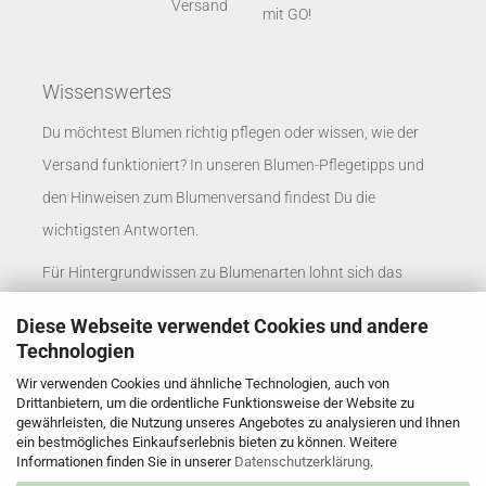
Wissenswertes
Du möchtest Blumen richtig pflegen oder wissen, wie der
Versand funktioniert? In unseren
Blumen-Pflegetipps
und
den
Hinweisen zum Blumenversand
findest Du die
wichtigsten Antworten.
Für Hintergrundwissen zu Blumenarten lohnt sich das
Blumenlexikon
. Unternehmen finden passende
Diese Webseite verwendet Cookies und andere
Informationen auf der Seite
Blumenversand für
Technologien
Unternehmen
.
Wir verwenden Cookies und ähnliche Technologien, auch von
Drittanbietern, um die ordentliche Funktionsweise der Website zu
Rosenbote auf social media
gewährleisten, die Nutzung unseres Angebotes zu analysieren und Ihnen
ein bestmögliches Einkaufserlebnis bieten zu können. Weitere
X
Informationen finden Sie in unserer
Datenschutzerklärung
.