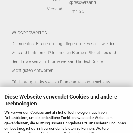
Wissenswertes
Du möchtest Blumen richtig pflegen oder wissen, wie der
Versand funktioniert? In unseren
Blumen-Pflegetipps
und
den
Hinweisen zum Blumenversand
findest Du die
wichtigsten Antworten.
Für Hintergrundwissen zu Blumenarten lohnt sich das
Blumenlexikon
. Unternehmen finden passende
Diese Webseite verwendet Cookies und andere
Informationen auf der Seite
Blumenversand für
Technologien
Unternehmen
.
Wir verwenden Cookies und ähnliche Technologien, auch von
Drittanbietern, um die ordentliche Funktionsweise der Website zu
Rosenbote auf social media
gewährleisten, die Nutzung unseres Angebotes zu analysieren und Ihnen
ein bestmögliches Einkaufserlebnis bieten zu können. Weitere