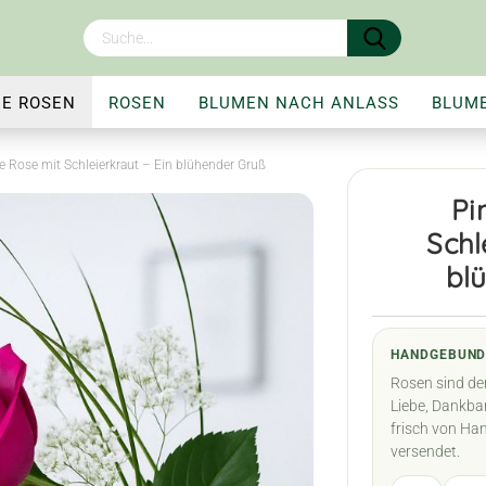
NE ROSEN
ROSEN
BLUMEN NACH ANLASS
BLUM
SORTEN
RATGEBER
BLUMENLEXIKON
e Rose mit Schleierkraut – Ein blühender Gruß
Pi
Schl
bl
HANDGEBUND
Rosen sind de
Liebe, Dankba
frisch von Ha
versendet.