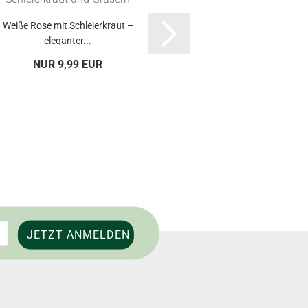
Weiße Rose mit Schleierkraut –
20 pinke Rosen als 
eleganter...
Blumengruß
NUR 9,99 EUR
ab 29,99 