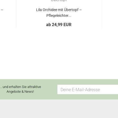
 –
Lila Orchidee mit Übertopf –
Pflegeleichter...
ab 24,99 EUR
... und erhalten Sie attraktive
Angebote & News!