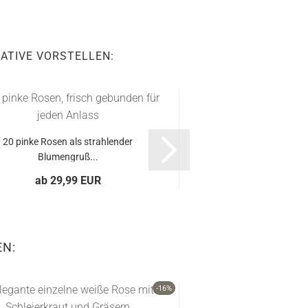
ATIVE VORSTELLEN:
20 pinke Rosen als strahlender
Eleganter Strauß mit 
Blumengruß...
und rosa.
ab 29,99 EUR
ab 39,99 
EN:
-16%