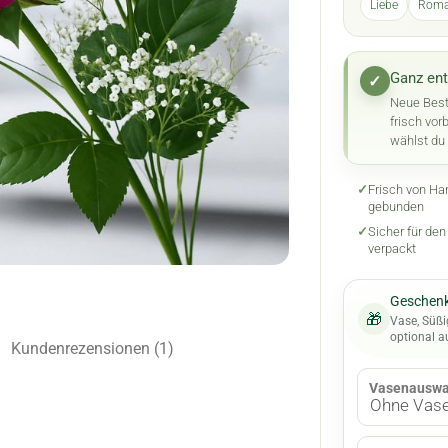
Liebe
Roma
Ganz ent
✓
Neue Best
frisch vor
wählst du
✓
Frisch von Ha
gebunden
✓
Sicher für de
verpackt
Geschenk
🎁
Vase, Süßi
optional 
Kundenrezensionen (1)
Vasenauswa