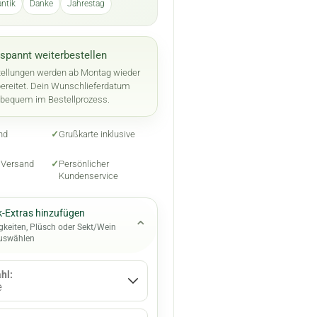
ntik
Danke
Jahrestag
spannt weiterbestellen
ellungen werden ab Montag wieder
bereitet. Dein Wunschlieferdatum
 bequem im Bestellprozess.
nd
✓
Grußkarte inklusive
n Versand
✓
Persönlicher
Kundenservice
-Extras hinzufügen
⌄
gkeiten, Plüsch oder Sekt/Wein
auswählen
hl: