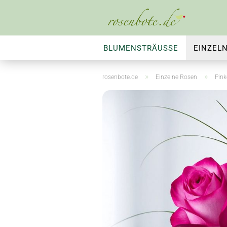
BLUMENSTRÄUSSE
EINZEL
ZIMMERPFLANZEN
BLUMEN
»
»
rosenbote.de
Einzelne Rosen
Pink