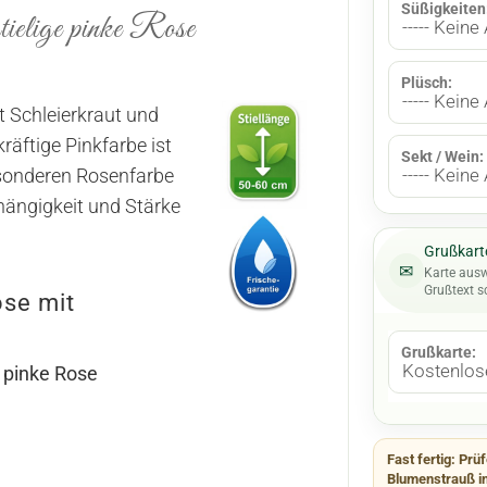
Süßigkeiten
tielige pinke Rose
Plüsch:
it Schleierkraut und
kräftige Pinkfarbe ist
Sekt / Wein:
esonderen Rosenfarbe
hängigkeit und Stärke
Grußkarte
✉
Karte aus
Grußtext s
se mit
:
Grußkarte:
e
pinke Rose
Fast fertig:
Prüf
Blumenstrauß i