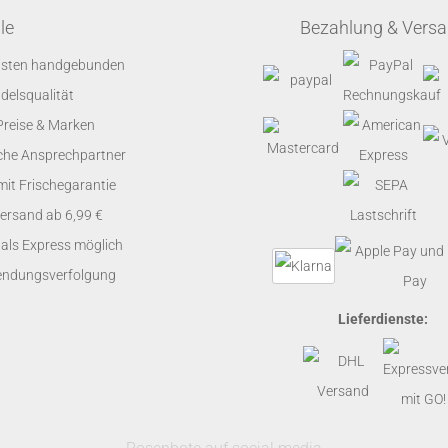
le
Bezahlung & Vers
risten handgebunden
elsqualität
Preise & Marken
che Ansprechpartner
it Frischegarantie
ersand ab 6,99 €
als Express möglich
Sendungsverfolgung
Lieferdienste: